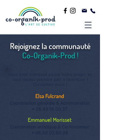
Rejoignez la communauté
Co-Organik-Prod !
Vous êtes intéressé.es par notre projet, et
vous voulez prendre part à l’aventure ?
Contactez-nous !
Elsa Fulcrand
Coordin
ation générale & Administration
•
06.49.16.00.37
Emmanuel Morisset
Coordination artistique & Co-fondateur
•
06.50.02.60.98