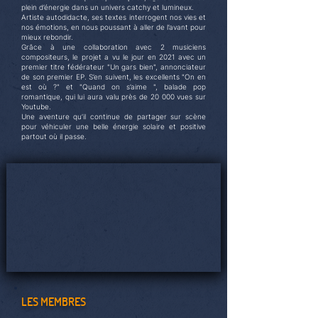
plein d’énergie dans un univers catchy et lumineux.
Artiste autodidacte, ses textes interrogent nos vies et
nos émotions, en nous poussant à aller de l’avant pour
mieux rebondir.
Grâce à une collaboration avec 2 musiciens
compositeurs, le projet a vu le jour en 2021 avec un
premier titre fédérateur "Un gars bien", annonciateur
de son premier EP. S’en suivent, les excellents "On en
est où ?" et "Quand on s’aime ", balade pop
romantique, qui lui aura valu près de 20 000 vues sur
Youtube.
Une aventure qu’il continue de partager sur scène
pour véhiculer une belle énergie solaire et positive
partout où il passe.
LES MEMBRES