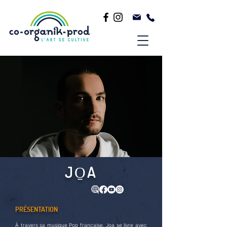
JO̱A
PRÉSENTATION
À travers sa musique Pop française, Jo̱a se livre avec